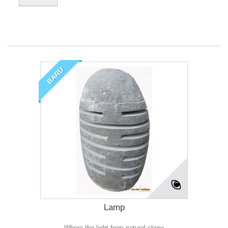
BARU
Lamp
Where the light from natural stone